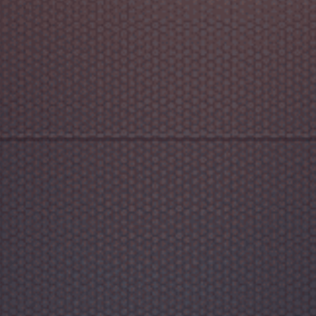
广东 · 老用户
用了快三年，从赛事数据到直播流畅度都没掉链子，博亚
app 确实是我目前最信赖的平台之一。
小云
北京 · 女球迷
用手机看球最怕卡顿，这个平台完全没让我失望，数据同
步、切换都很顺。
老周
四川 · 数据控
赛事分析做得还挺细，想看冷门队伍的数据这里也有，信息
量够，更新也快。