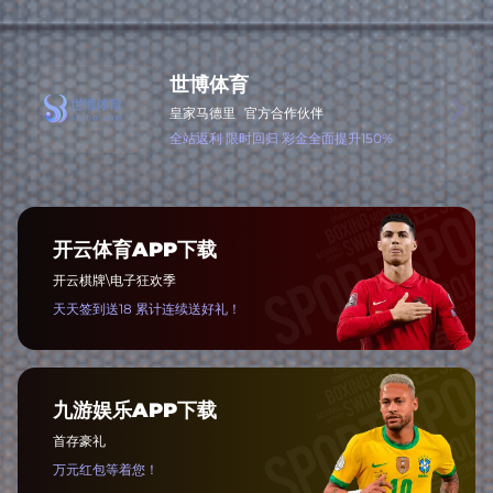
平台荣誉展示
博亚app官网 始终坚持技术领先与合规运营，荣获多项地区
与国际奖项认可。