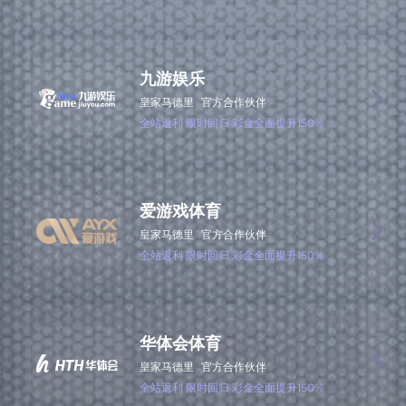
网络覆盖十余国家与地区，日均访问量持续增长，深受广大
体育爱好者喜爱。
我们将继续秉持“
技术创新、用户至上、安全高效
”的理念，
持续优化产品架构与内容体验，致力于成为全球领先的博亚
app平台。