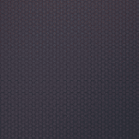
博亚app官网 App · 千万用户信赖之
选
4.9 星好评 · 200 万+ 次下载 · 极速、安全、好用
评分 4.9 / 5.0
已下载
2,340,000+
次
iOS 支持
Android 支持
网页版同步