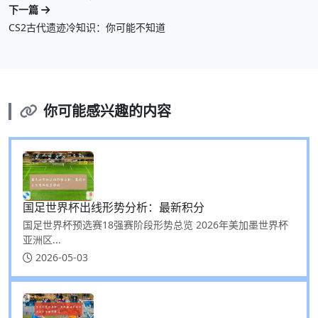
下一篇
CS2古代遗迹冷知识：你可能不知道
你可能感兴趣的内容
国足世界杯出线形势分析：最新积分
国足世界杯预选赛18强赛阶段形势总览 2026年美加墨世界杯
亚洲区...
2026-05-03