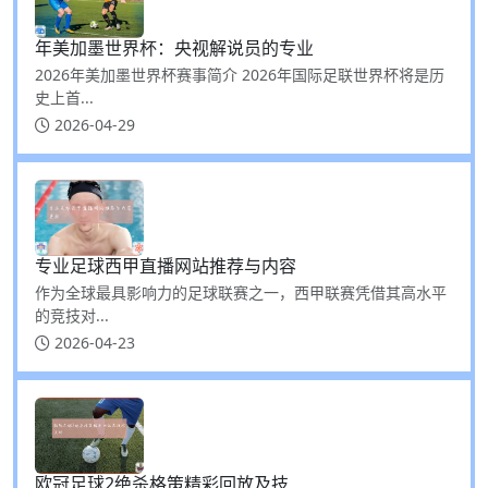
年美加墨世界杯：央视解说员的专业
2026年美加墨世界杯赛事简介 2026年国际足联世界杯将是历
史上首...
2026-04-29
专业足球西甲直播网站推荐与内容
作为全球最具影响力的足球联赛之一，西甲联赛凭借其高水平
的竞技对...
2026-04-23
欧冠足球2绝杀格策精彩回放及技