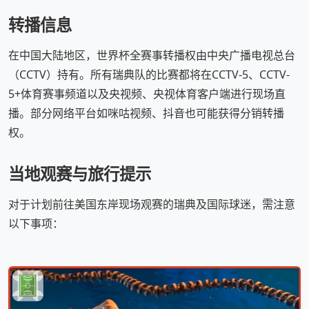
转播信息
在中国大陆地区，世界杯全赛事转播权由中央广播电视总台
（CCTV）持有。所有瑞典队的比赛都将在CCTV-5、CCTV-
5+体育赛事频道以及央视频、央视体育客户端进行现场直
播。部分网络平台如咪咕视频、抖音也可能获得分销转播
权。
当地观赛与旅行提示
对于计划前往美国东岸现场观赛的瑞典及国际球迷，需注意
以下事项：