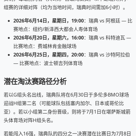
组赛的详细对阵（均为当地时间，瑞典时间需加6小时）。
2026年6月14日，星期日，19:00
：瑞典 vs 阿根廷 — 比
赛地点：纽约/新泽西大都会人寿体育场
2026年6月20日，星期六，16:00
：瑞典 vs 科特迪瓦 —
比赛地点：费城林肯金融球场
2026年6月25日，星期四，20:00
：瑞典 vs 沙特阿拉伯
— 比赛地点：波士顿吉列体育场
潜在淘汰赛路径分析
若以G组头名出线，瑞典队将在6月30日于多伦多BMO球场
迎战H组第二名（可能球队包括塞内加尔、日本或哥伦比
亚）。若以小组第二身份晋级，则将于7月1日在堪萨斯城箭
头体育场对阵H组头名。
若能闯入16强，瑞典队的四分之一决赛潜在比赛日为7月8日