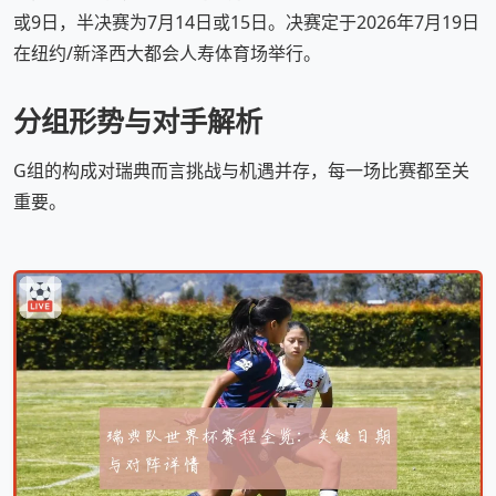
或9日，半决赛为7月14日或15日。决赛定于2026年7月19日
在纽约/新泽西大都会人寿体育场举行。
分组形势与对手解析
G组的构成对瑞典而言挑战与机遇并存，每一场比赛都至关
重要。