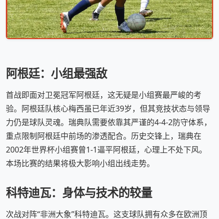
阿根廷：小组最强敌
首战即面对卫冕冠军阿根廷，这无疑是小组赛最严峻的考
验。阿根廷队核心梅西虽已年近39岁，但其竞技状态与领导
力仍是球队灵魂。瑞典队需要依靠其严谨的4-4-2防守体系，
重点限制阿根廷中前场的渗透配合。历史交锋上，瑞典在
2002年世界杯小组赛曾1-1逼平阿根廷，心理上不处下风。
本场比赛的结果将极大影响小组出线走势。
科特迪瓦：身体与技术的较量
次战对阵“非洲大象”科特迪瓦。这支球队拥有众多在欧洲顶