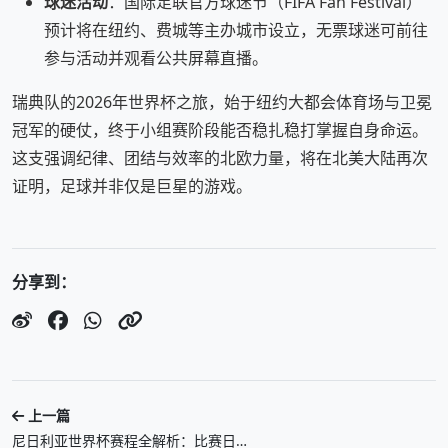
球迷活动
：国际足联官方球迷节（FIFA Fan Festival）
预计将在纽约、费城等主办城市设立，无票球迷可前往
参与活动并观看公共屏幕直播。
瑞典队的2026年世界杯之旅，始于纽约大都会体育场与卫冕
冠军的硬仗，终于小组赛阶段能否稳扎稳打掌握自身命运。
这支强调纪律、团结与效率的北欧力量，将在北美大陆再次
证明，足球并非仅是巨星的游戏。
分享到：
上一篇
尼日利亚世界杯赛程全解析：比赛日…