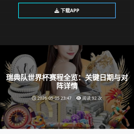
下载APP
瑞典队世界杯赛程全览：关键日期与对
阵详情
2026-05-05 23:47
阅读 92 次