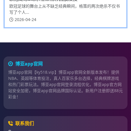
欧冠足球的舞台上从不缺乏经典瞬间，格策的两次绝杀不仅书
写了个人...
2026-04-24
博亚app官网
博亚app官网【ky518.vip】博亚app官网全新版本发布！提供
NBA、英超等体育投注，真人百家乐多台选择，经典棋牌游戏
和热门彩票玩法。博亚app官网登录流程优化，博亚app官方网
站安全加密，博亚app官网品牌国际认证。新用户注册即送88元
彩金！
联系我们