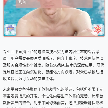
专业西甲直播平台的选择是技术实力与内容生态的综合考
量。用户需要兼顾画质清晰度、内容丰富度、技术创新性以
及服务合规性多个维度。随着5G和AI技术的深度应用，现代
足球直播正在向沉浸化、智能化方向跃进，观众已从被动接
收者转变为可互动的参与主体。
未来平台竞争将聚焦于体验差异化的塑造，包括但不限于元
宇宙观赛场景的开发、个性化内容生产体系的完善、跨平台
数据资产的整合。对于中国球迷而言，选择那些既能保证核