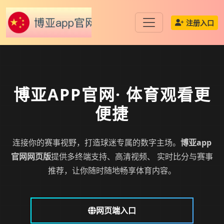
注册入口
博亚APP官网
· 体育观看更
便捷
连接你的赛事视野，打造球迷专属的数字主场。
博亚app
官网网页版
提供多终端支持、高清视频、 实时比分与赛事
推荐，让你随时随地畅享体育内容。
网页端入口