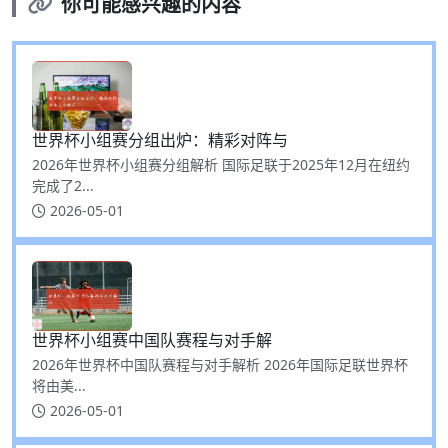
你可能感兴趣的内容
世界杯小组赛分组出炉：精彩对阵与
2026年世界杯小组赛分组解析 国际足联于2025年12月在纽约
完成了2...
2026-05-01
世界杯小组赛中国队赛程与对手解
2026年世界杯中国队赛程与对手解析 2026年国际足联世界杯
将由美...
2026-05-01