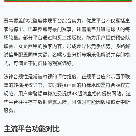
赛事覆盖的完整度体现平台综合实力。优质平台不仅囊括皇
家马德里、巴塞罗那等豪门赛事，还需覆盖升班马球队的每
场较量。部分平台通过购买二级版权，能为用户提供预备队
联赛、女足西甲的独家内容，形成差异化竞争优势。多路解
说信号配置同样关键，名嘴专业分析与娱乐化解说并存的模
式，可满足不同群体的观赛偏好。
法律合规性是常被忽视的评估维度。正规平台应公示西甲联
盟的转播授权证书，实时转播画面的角标水印需符合版权方
规范。用户需警惕声称免费提供4K超清直播的侵权网站，这
些平台往往存在数据泄露风险，且随时可能因版权追责中断
服务。
主流平台功能对比