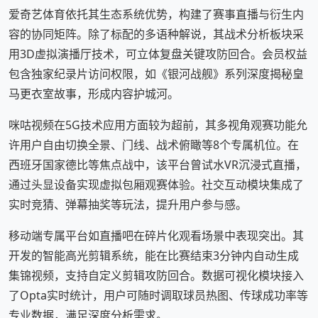
爱奇艺体育依托其生态系统优势，构建了赛事直播与衍生内
容的协同矩阵。除了标配的多语种解说，其战术分析板块采
用3D虚拟演播厅技术，可立体复盘关键攻防回合。会员权益
包含独家纪录片访问权限，如《银河战舰》系列深度揭秘皇
马更衣室故事，形成内容护城河。
咪咕视频在5G技术应用方面较为超前，其多视角观赛功能允
许用户自由切换全景、门线、战术俯瞰等8个专属机位。在
西班牙国家德比等焦点战中，该平台曾试水VR沉浸式直播，
通过头显设备实现虚拟包厢观赛体验。社交互动模块集成了
实时竞猜、弹幕抽奖等玩法，提升用户参与感。
移动端专属平台如直播吧在碎片化观看场景中表现突出。其
开发的智能高光剪辑系统，能在比赛结束3分钟内自动生成
集锦视频，支持自定义剪辑攻防回合。数据可视化模块接入
了Opta实时统计，用户可随时调取球员热图、传球成功率等
专业数据，满足深度分析需求。